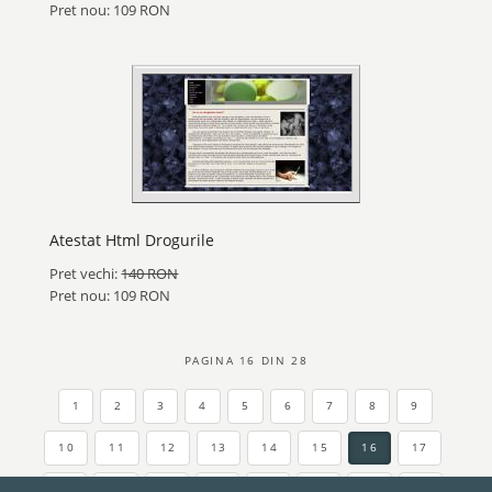
Pret nou: 109 RON
Atestat Html Drogurile
Pret vechi:
140 RON
Pret nou: 109 RON
PAGINA 16 DIN 28
1
2
3
4
5
6
7
8
9
10
11
12
13
14
15
16
17
18
19
20
21
22
23
24
25