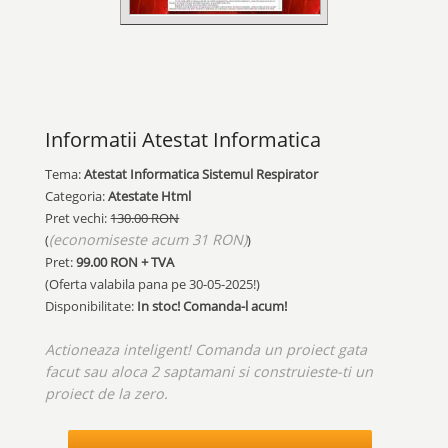
Informatii Atestat Informatica
Tema:
Atestat Informatica Sistemul Respirator
Categoria:
Atestate Html
Pret vechi:
130.00 RON
(economiseste acum 31 RON)
(
)
Pret:
99.00
RON + TVA
(Oferta valabila pana pe
30-05-2025!
)
Disponibilitate:
In stoc! Comanda-l acum!
Actioneaza inteligent! Comanda un proiect gata
facut sau aloca 2 saptamani si construieste-ti un
proiect de la zero.