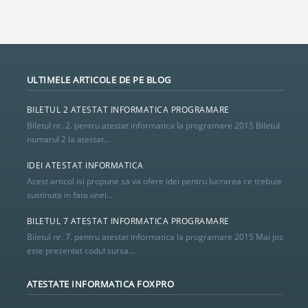
ULTIMELE ARTICOLE DE PE BLOG
BILETUL 2 ATESTAT INFORMATICA PROGRAMARE
Biletul nr. 2. pentru atestat informatica la programare 2015 Biletul
numarul 2 la atestat...
IDEI ATESTAT INFORMATICA
Acest articol isi propune sa va ofere idei pentru lucrarea ce trebuie
sustinuta in fata unei...
BILETUL 7 ATESTAT INFORMATICA PROGRAMARE
Biletul nr. 7. pentru atestat informatica la programare 2015 Mai jos
este prezentat codul sursa...
ATESTATE INFORMATICA FOXPRO