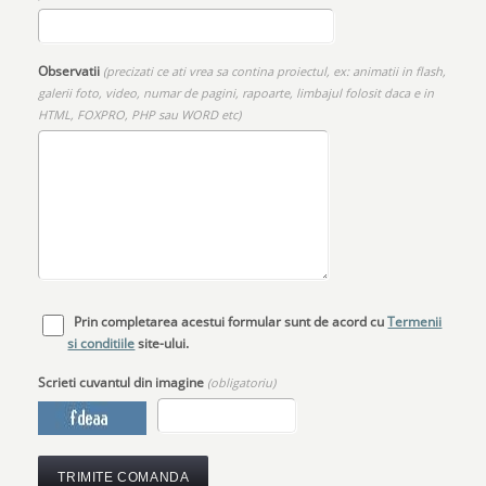
Observatii
(precizati ce ati vrea sa contina proiectul, ex: animatii in flash,
galerii foto, video, numar de pagini, rapoarte, limbajul folosit daca e in
HTML, FOXPRO, PHP sau WORD etc)
Prin completarea acestui formular sunt de acord cu
Termenii
si conditiile
site-ului.
Scrieti cuvantul din imagine
(obligatoriu)