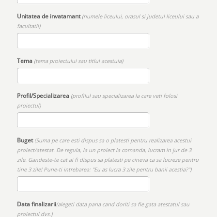
Unitatea de invatamant
(numele liceului, orasul si judetul liceului sau a
facultatii)
Tema
(tema proiectului sau titlul acestuia)
Profil/Specializarea
(profilul sau specializarea la care veti folosi
proiectul)
Buget
(Suma pe care esti dispus sa o platesti pentru realizarea acestui
proiect/atestat. De regula, la un proiect la comanda, lucram in jur de 3
zile. Gandeste-te cat ai fi dispus sa platesti pe cineva ca sa lucreze pentru
tine 3 zile! Pune-ti intrebarea: "Eu as lucra 3 zile pentru banii acestia?")
Data finalizarii
(alegeti data pana cand doriti sa fie gata atestatul sau
proiectul dvs.)