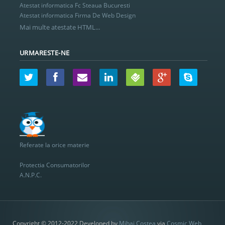
Atestat informatica Fc Steaua Bucuresti
Atestat informatica Firma De Web Design
Mai multe atestate HTML...
URMARESTE-NE
Referate la orice materie
Protectia Consumatorilor
A.N.P.C.
Copyright © 2012-2022 Developed by
Mihai Costea
via
Cosmic Web