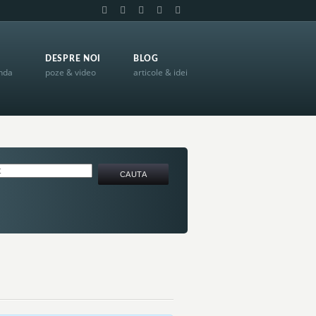
DESPRE NOI
BLOG
anda
poze & video
articole & idei