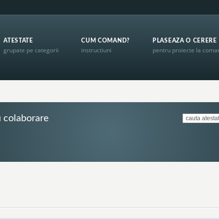
ATESTATE
CUM COMAND?
PLASEAZA O CERERE
grupate pe categorii
instructiuni
pentru proiecte la com
 colaborare