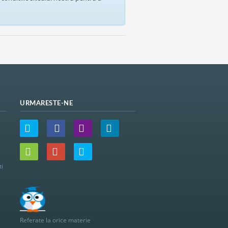
URMARESTE-NE
ti
Referate la orice materie