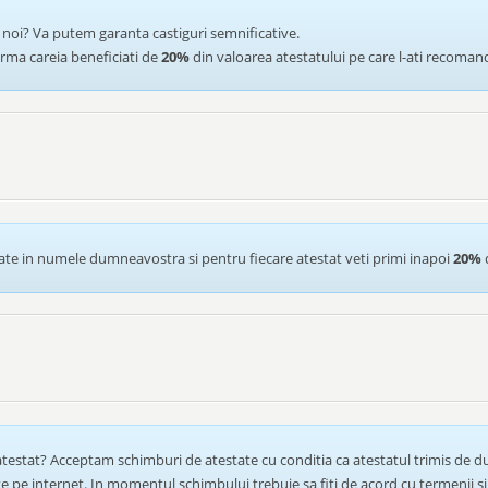
de noi? Va putem garanta castiguri semnificative.
ma careia beneficiati de
20%
din valoarea atestatului pe care l-ati recoman
te in numele dumneavostra si pentru fiecare atestat veti primi inapoi
20%
d
 atestat? Acceptam schimburi de atestate cu conditia ca atestatul trimis de d
te pe internet. In momentul schimbului trebuie sa fiti de acord cu termenii si 