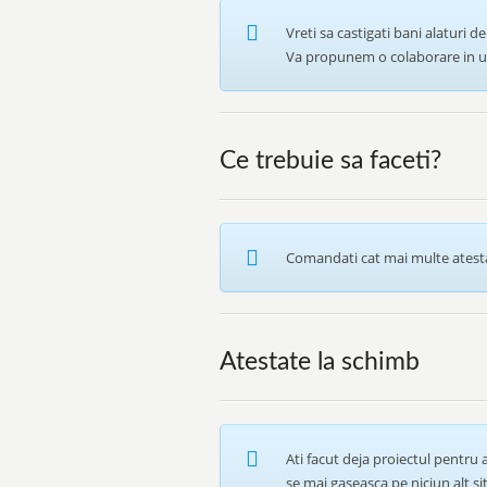
Vreti sa castigati bani alaturi 
Va propunem o colaborare in ur
Ce trebuie sa faceti?
Comandati cat mai multe atesta
Atestate la schimb
Ati facut deja proiectul pentru
se mai gaseasca pe niciun alt si