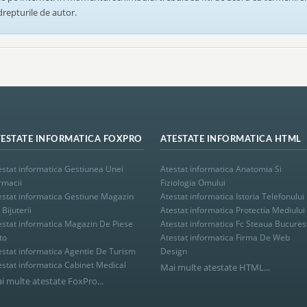
 drepturile de autor.
TESTATE INFORMATICA FOXPRO
ATESTATE INFORMATICA HTML
estat informatica Gestiunea Unei
Atestat informatica Anatomia Si
rmacii
Fiziologia Omului
estat informatica Gestiune Magazin
Atestat informatica Istoria Telefonului
Bijuterii
Atestat informatica Protectia Mediului
estat informatica Magazin De Piese
Atestat informatica Fc Steaua Bucures
to
Atestat informatica Firma De Web
estat informatica Agentie De Turism
Design
estat informatica Cabinet Medical
Mai multe atestate HTML...
i multe atestate FoxPro...