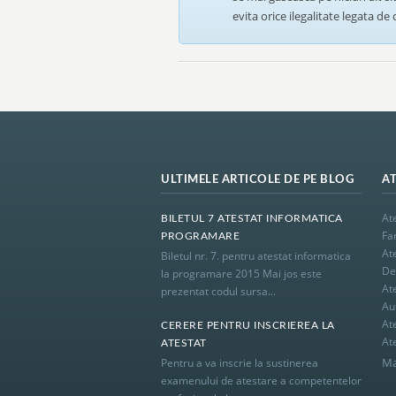
evita orice ilegalitate legata de
ULTIMELE ARTICOLE DE PE BLOG
A
At
BILETUL 7 ATESTAT INFORMATICA
Fa
PROGRAMARE
At
Biletul nr. 7. pentru atestat informatica
De 
la programare 2015 Mai jos este
At
prezentat codul sursa...
Au
At
CERERE PENTRU INSCRIEREA LA
At
ATESTAT
Ma
Pentru a va inscrie la sustinerea
examenului de atestare a competentelor