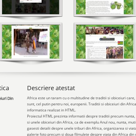
tica
Descriere atestat
Africa este un taram cu o multitudine de traditii si obiceiuri care
iuri Din
sunt, cel putin pentru noi, europenii. Traditii si obiceiuri din Afri
informatica realizat in HTML.
Proiectul HTML prezinta informatii despre traditii precum nunta, re
si unele obiceiuri din Africa, ca de exemplu Anul nou, nunta, mut
gasesti detalii despre unele triburi din Africa, organizarea si viat
galerie foto precum si doua filmulete despre viata din Africa din c