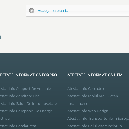
Adauga parerea ta
i
,
ESTATE INFORMATICA FOXPRO
ATESTATE INFORMATICA HTML
estat info Adapost De Animale
Atestat info Cascadele
estat info Admitere Liceu
Atestat info Idolul Meu Zlatan
estat info Salon De Infrumusetare
Ibrahimovic
estat info Companie De Energie
Atestat info Web Design
ectrica
Atestat info Transporturile In Europ
estat info Bacalaureat
Atestat info Rolul Vitaminelor In