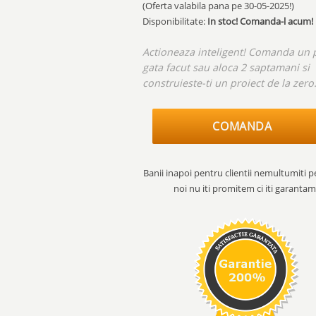
(Oferta valabila pana pe
30-05-2025!
)
Disponibilitate:
In stoc! Comanda-l acum!
Actioneaza inteligent! Comanda un 
gata facut sau aloca 2 saptamani si
construieste-ti un proiect de la zero
COMANDA
Banii inapoi pentru clientii nemultumiti p
noi nu iti promitem ci iti garantam