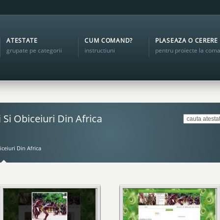
ATESTATE
CUM COMAND?
PLASEAZA O CERERE
grupate pe categorii
instructiuni
pentru proiecte la com
 Si Obiceiuri Din Africa
iceiuri Din Africa