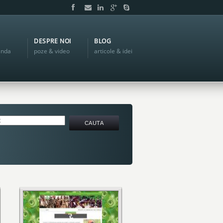
DESPRE NOI
BLOG
anda
poze & video
articole & idei