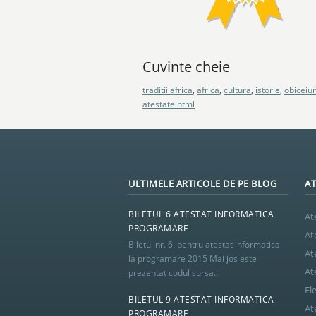
Cuvinte cheie
traditii africa
,
africa
,
cultura
,
istorie
,
obiceiur
atestate html
ULTIMELE ARTICOLE DE PE BLOG
AT
BILETUL 6 ATESTAT INFORMATICA
At
PROGRAMARE
At
Biletul nr. 6. pentru atestat informatica
At
la programare 2015 Mai jos este
At
prezentat codul sursa...
El
BILETUL 9 ATESTAT INFORMATICA
At
PROGRAMARE