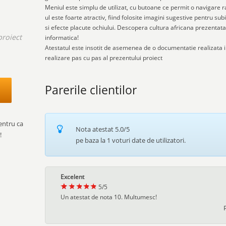
Meniul este simplu de utilizat, cu butoane ce permit o navigare ra
ul este foarte atractiv, fiind folosite imagini sugestive pentru subi
si efecte placute ochiului. Descopera cultura africana prezentata 
proiect
informatica!
Atestatul este insotit de asemenea de o documentatie realizata 
realizare pas cu pas al prezentului proiect
.
Parerile clientilor
entru ca
Nota atestat
5.0
/5
!
pe baza la
1
voturi date de utilizatori.
Excelent
5
/
5
Un atestat de nota 10. Multumesc!