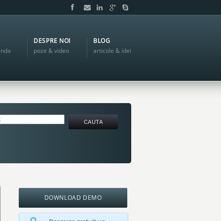
DESPRE NOI
BLOG
anda
poze & video
articole & idei
DOWNLOAD DEMO