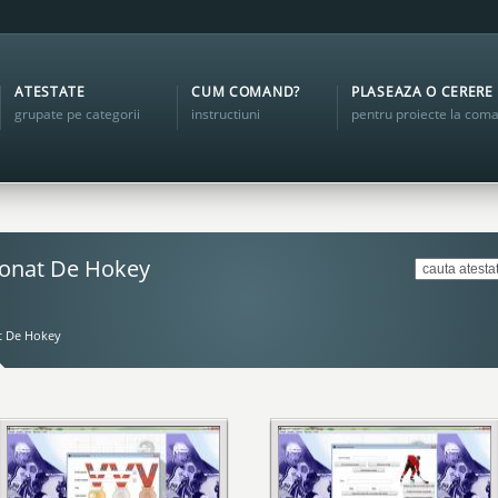
ATESTATE
CUM COMAND?
PLASEAZA O CERERE
grupate pe categorii
instructiuni
pentru proiecte la com
ionat De Hokey
 De Hokey