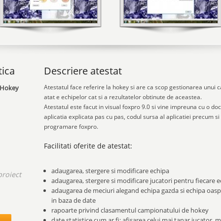
tica
Descriere atestat
Atestatul face referire la hokey si are ca scop gestionarea unui 
 Hokey
atat e echipelor cat si a rezultatelor obtinute de aceastea.
Atestatul este facut in visual foxpro 9.0 si vine impreuna cu o do
aplicatia explicata pas cu pas, codul sursa al aplicatiei precum si
programare foxpro.
Facilitati oferite de atestat:
adaugarea, stergere si modificare echipa
proiect
adaugarea, stergere si modificare jucatori pentru fiecare e
adaugarea de meciuri alegand echipa gazda si echipa oaspe
.
in baza de date
rapoarte privind clasamentul campionatului de hokey
date statistice cum ar fi: afisarea celui mai tanar jucator, 