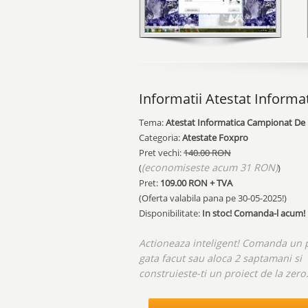
Informatii Atestat Informa
Tema:
Atestat Informatica Campionat De
Categoria:
Atestate Foxpro
Pret vechi:
140.00 RON
(economiseste acum 31 RON)
(
)
Pret:
109.00
RON + TVA
(Oferta valabila pana pe
30-05-2025!
)
Disponibilitate:
In stoc! Comanda-l acum!
Actioneaza inteligent! Comanda un 
gata facut sau aloca 2 saptamani si
construieste-ti un proiect de la zero