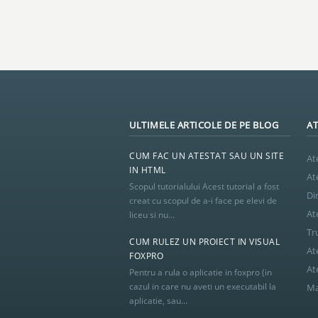
ULTIMELE ARTICOLE DE PE BLOG
AT
CUM FAC UN ATESTAT SAU UN SITE
At
IN HTML
At
Scopul tutorialului Acest tutorial a fost
Di
creat cu scopul de a-i face pe elevi de
At
liceu si nu...
Tr
CUM RULEZ UN PROIECT IN VISUAL
At
FOXPRO
At
Pentru a rula o aplicatie in foxpro (in
cazul in care nu aveti un executabil la
Ma
aplicatie, sau...