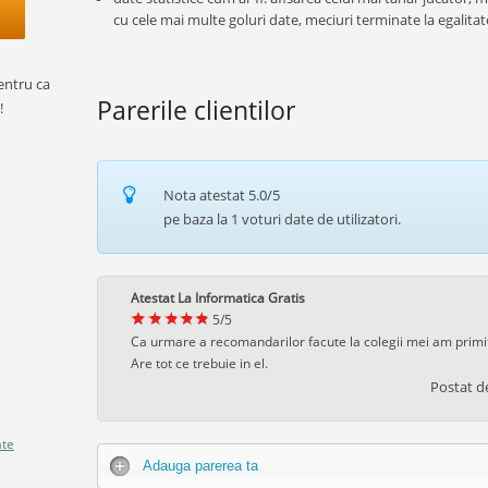
cu cele mai multe goluri date, meciuri terminate la egalitat
entru ca
Parerile clientilor
!
Nota atestat
5.0
/5
pe baza la
1
voturi date de utilizatori.
Atestat La Informatica Gratis
5
/
5
Ca urmare a recomandarilor facute la colegii mei am primit 
Are tot ce trebuie in el.
Postat 
ate
Adauga parerea ta