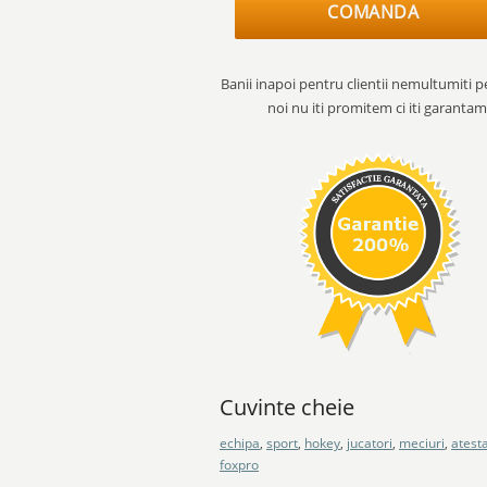
COMANDA
Banii inapoi pentru clientii nemultumiti p
noi nu iti promitem ci iti garantam
Cuvinte cheie
echipa
,
sport
,
hokey
,
jucatori
,
meciuri
,
atest
foxpro