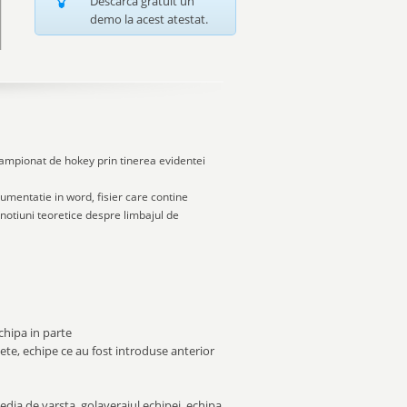
Descarca gratuit un
demo la acest atestat.
campionat de hokey prin tinerea evidentei
cumentatie in word, fisier care contine
 notiuni teoretice despre limbajul de
chipa in parte
te, echipe ce au fost introduse anterior
media de varsta, golaverajul echipei, echipa