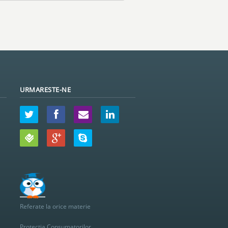
URMARESTE-NE
Referate la orice materie
Protectia Consumatorilor