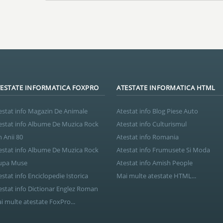
ESTATE INFORMATICA FOXPRO
ATESTATE INFORMATICA HTML
estat info Magazin De Animale
Atestat info Blog Piese Auto
estat info Albume De Muzica Rock
Atestat info Culturismul
n Anii 80
Atestat info Romania
estat info Albume De Muzica Rock
Atestat info Frumusete Si Moda
upa Muse
Atestat info Amish People
estat info Enciclopedie Istorica
Mai multe atestate HTML...
estat info Dictionar Englez Roman
i multe atestate FoxPro...