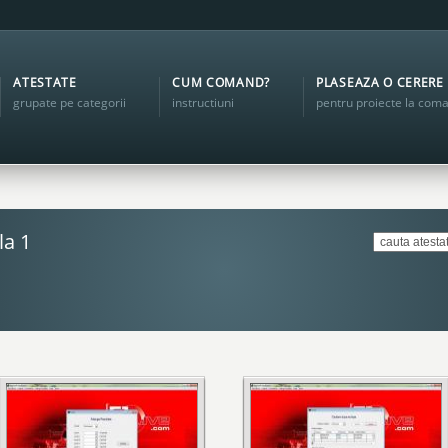
ATESTATE
CUM COMAND?
PLASEAZA O CERERE
grupate pe categorii
instructiuni
pentru proiecte la com
la 1