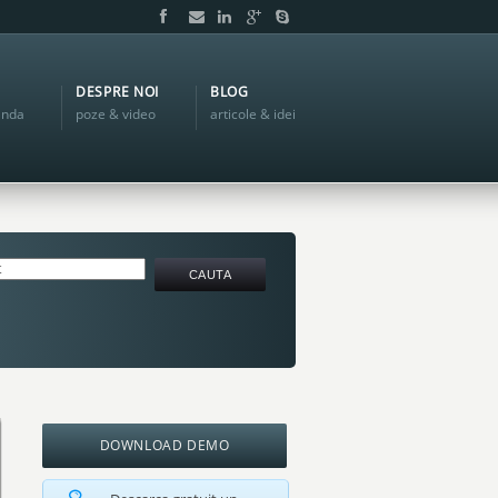
DESPRE NOI
BLOG
anda
poze & video
articole & idei
DOWNLOAD DEMO