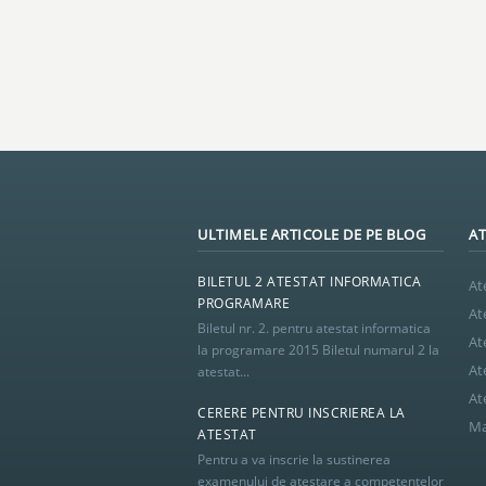
ULTIMELE ARTICOLE DE PE BLOG
AT
BILETUL 2 ATESTAT INFORMATICA
At
PROGRAMARE
At
Biletul nr. 2. pentru atestat informatica
At
la programare 2015 Biletul numarul 2 la
At
atestat...
At
CERERE PENTRU INSCRIEREA LA
Ma
ATESTAT
Pentru a va inscrie la sustinerea
examenului de atestare a competentelor