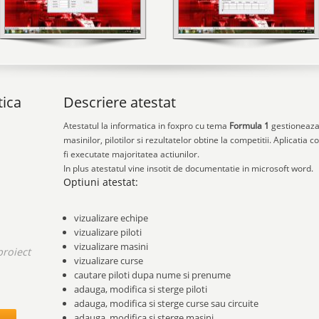
tica
Descriere atestat
Atestatul la informatica in foxpro cu tema
Formula 1
gestioneaza 
masinilor, pilotilor si rezultatelor obtine la competitii. Aplicatia
fi executate majoritatea actiunilor.
In plus atestatul vine insotit de documentatie in microsoft word.
Optiuni atestat:
vizualizare echipe
vizualizare piloti
vizualizare masini
proiect
vizualizare curse
cautare piloti dupa nume si prenume
.
adauga, modifica si sterge piloti
adauga, modifica si sterge curse sau circuite
adauga, modifica si sterge masini