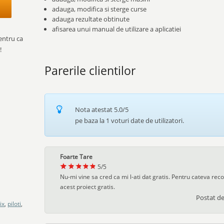
adauga, modifica si sterge curse
adauga rezultate obtinute
afisarea unui manual de utilizare a aplicatiei
entru ca
!
Parerile clientilor
Nota atestat
5.0
/5
pe baza la
1
voturi date de utilizatori.
Foarte Tare
5
/
5
Nu-mi vine sa cred ca mi l-ati dat gratis. Pentru cateva re
acest proiect gratis.
Postat d
ix
,
piloti
,