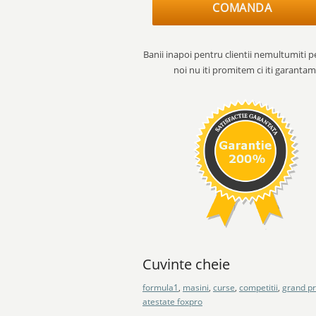
COMANDA
Banii inapoi pentru clientii nemultumiti p
noi nu iti promitem ci iti garantam
Cuvinte cheie
formula1
,
masini
,
curse
,
competitii
,
grand pr
atestate foxpro