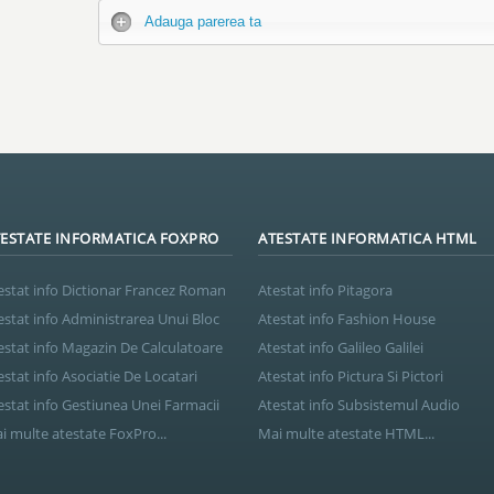
Adauga parerea ta
ESTATE INFORMATICA FOXPRO
ATESTATE INFORMATICA HTML
estat info Dictionar Francez Roman
Atestat info Pitagora
estat info Administrarea Unui Bloc
Atestat info Fashion House
estat info Magazin De Calculatoare
Atestat info Galileo Galilei
estat info Asociatie De Locatari
Atestat info Pictura Si Pictori
estat info Gestiunea Unei Farmacii
Atestat info Subsistemul Audio
i multe atestate FoxPro...
Mai multe atestate HTML...