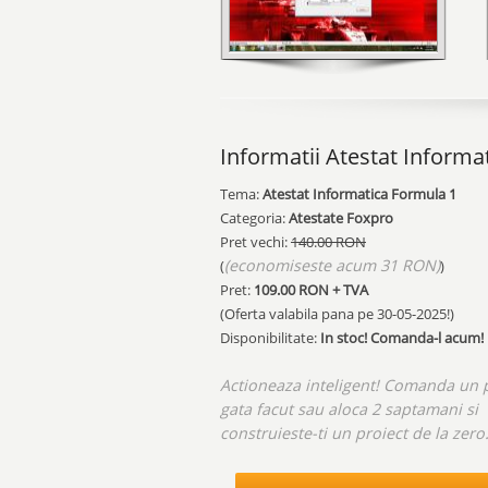
Informatii Atestat Informa
Tema:
Atestat Informatica Formula 1
Categoria:
Atestate Foxpro
Pret vechi:
140.00 RON
(economiseste acum 31 RON)
(
)
Pret:
109.00
RON + TVA
(Oferta valabila pana pe
30-05-2025!
)
Disponibilitate:
In stoc! Comanda-l acum!
Actioneaza inteligent! Comanda un 
gata facut sau aloca 2 saptamani si
construieste-ti un proiect de la zero