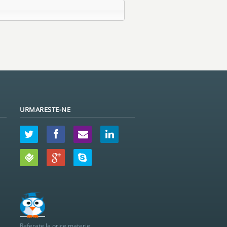
URMARESTE-NE
Referate la orice materie