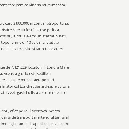
rezent care pare ca vine sa multumeasca
ntre care 2.900.000 in zona metropolitana,
stice care au fost înscrise pe lista
s” si „Turnul Belém”. In atestat puteti
 topul primelor 10 cele mai vizitate
l de Sus Bairro Alto si Muzeul Faiantei,
atie de 7.421.229 locuitori in Londra Mare,
a. Aceasta gazduieste sediile a
are si palate muzee, aeroporturi,
la istoricul Londrei, dar si despre cultura
atat, veti gasi si o lista ce cuprinde cele
itori, aflat pe raul Moscova. Acesta
 dar si de transport in interiorul tarii si al
timologia numelui capitalei, dar si despre