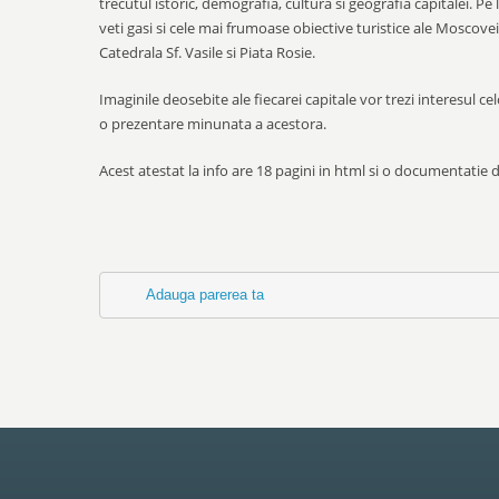
trecutul istoric, demografia, cultura si geografia capitalei. Pe
veti gasi si cele mai frumoase obiective turistice ale Moscove
Catedrala Sf. Vasile si Piata Rosie.
Imaginile deosebite ale fiecarei capitale vor trezi interesul celo
o prezentare minunata a acestora.
Acest atestat la info are 18 pagini in html si o documentatie 
Adauga parerea ta