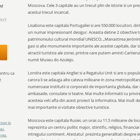
Moscova. Cele 3 capitale au un trecut plin de istorie si un p
m!
acestui trecut incarcat.
iect
Lisabona este capitala Portugaliei si are 550.000 locuitori, di
un numar impresionant desigur. Aceasta detine 2 obiective turi
patrimoniului cultural mondial UNESCO, „Manastirea Jerónimo
gasi si alte monumente importante ale acestei capitale, dar si
atractii turistice ale zonei, printre care putem aminti Cartieru
numit Museu do Azulejo.
Londra este capitala Angliei si a Regatului Unit si are o popul
entru ca
carora li se adauga alte cateva milioane in zona metropolitan
!
numeroase institutii si corporatii de importanta globala, dar 
ambasade, consulate si teatre. Mai multe informatii cu privire 
acesteia veti afla din acest proiect la informatica. Mai mult de 
mai importante si vizitate obiective turistice.
Moscova este capitala Rusiei, un oras cu 11,5 milioane de locu
stat la
reprezinta un centru politic major, stiintific, religios, financiar,
pei
,
intregului continent. Atestatul prezinta generalitati despre e
nte
,