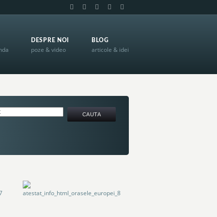
DESPRE NOI
BLOG
anda
poze & video
articole & idei