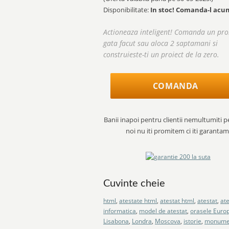
Disponibilitate:
In stoc! Comanda-l acu
Actioneaza inteligent! Comanda un pro
gata facut sau aloca 2 saptamani si
construieste-ti un proiect de la zero.
COMANDA
Banii inapoi pentru clientii nemultumiti p
noi nu iti promitem ci iti garantam
Cuvinte cheie
html
,
atestate html
,
atestat html
,
atestat
,
ate
informatica
,
model de atestat
,
orasele Euro
Lisabona
,
Londra
,
Moscova
,
istorie
,
monume