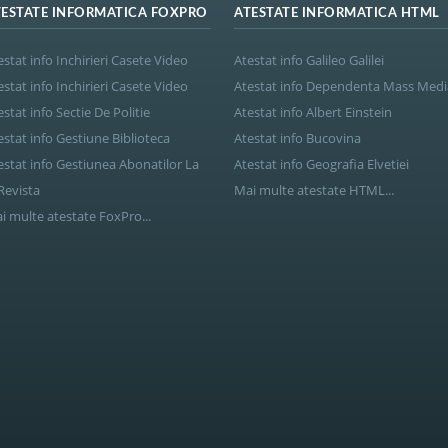
TESTATE INFORMATICA FOXPRO
ATESTATE INFORMATICA HTML
estat info Inchirieri Casete Video
Atestat info Galileo Galilei
estat info Inchirieri Casete Video
Atestat info Dependenta Mass Medi
estat info Sectie De Politie
Atestat info Albert Einstein
estat info Gestiune Biblioteca
Atestat info Bucovina
estat info Gestiunea Abonatilor La
Atestat info Geografia Elvetiei
Revista
Mai multe atestate HTML...
i multe atestate FoxPro...