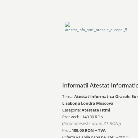
Informatii Atestat Informati
Tema:
Atestat Informatica Orasele Eu
Lisabona Londra Moscova
Categoria:
Atestate Html
Pret vechi:
140.00 RON
(economiseste acum 31 RON)
(
)
Pret:
109.00
RON + TVA
(Oferta valabila pana pe
30-05-2025!
)