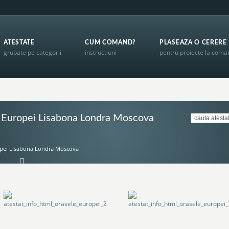
ATESTATE
CUM COMAND?
PLASEAZA O CERERE
grupate pe categorii
instructiuni
pentru proiecte la com
e Europei Lisabona Londra Moscova
opei Lisabona Londra Moscova