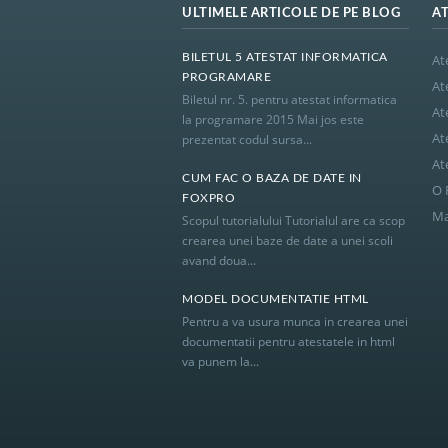
ULTIMELE ARTICOLE DE PE BLOG
A
BILETUL 5 ATESTAT INFORMATICA
At
PROGRAMARE
At
Biletul nr. 5. pentru atestat informatica
At
la programare 2015 Mai jos este
At
prezentat codul sursa...
At
CUM FAC O BAZA DE DATE IN
O 
FOXPRO
Ma
Scopul tutorialului Tutorialul are ca scop
crearea unei baze de date a unei scoli
avand doua...
MODEL DOCUMENTATIE HTML
Pentru a va usura munca in crearea unei
documentatii pentru atestatele in html
va punem la...