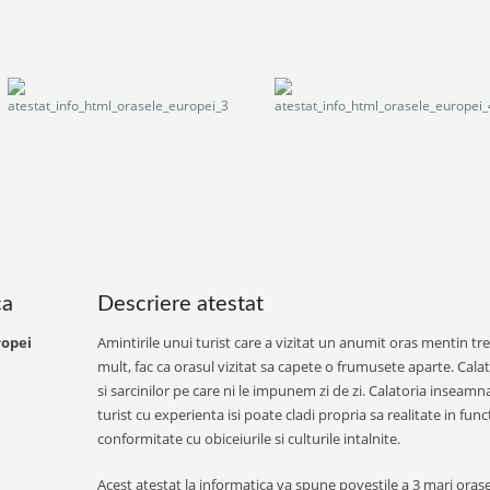
ca
Descriere atestat
ropei
Amintirile unui turist care a vizitat un anumit oras mentin trea
mult, fac ca orasul vizitat sa capete o frumusete aparte. Calat
si sarcinilor pe care ni le impunem zi de zi. Calatoria inseamn
turist cu experienta isi poate cladi propria sa realitate in functi
conformitate cu obiceiurile si culturile intalnite.
Acest atestat la informatica va spune povestile a 3 mari oras