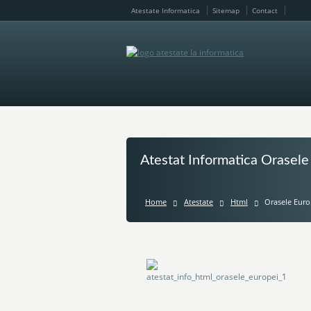
Atestate Informatica
Sitemap
Contact
Atestat Informatica Orasel
Home
Atestate
Html
Orasele Eur