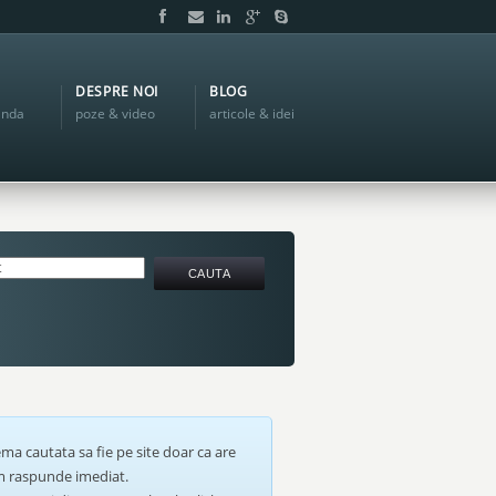
DESPRE NOI
BLOG
anda
poze & video
articole & idei
ma cautata sa fie pe site doar ca are
om raspunde imediat.