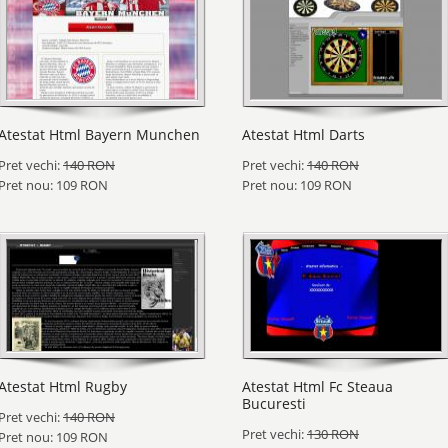
Atestat Html Bayern Munchen
Atestat Html Darts
Pret vechi:
140 RON
Pret vechi:
140 RON
Pret nou: 109 RON
Pret nou: 109 RON
Atestat Html Rugby
Atestat Html Fc Steaua
Bucuresti
Pret vechi:
140 RON
Pret vechi:
130 RON
Pret nou: 109 RON