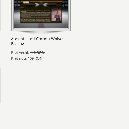
Atestat Html Corona Wolves
Brasov
Pret vechi:
140 RON
Pret nou: 109 RON