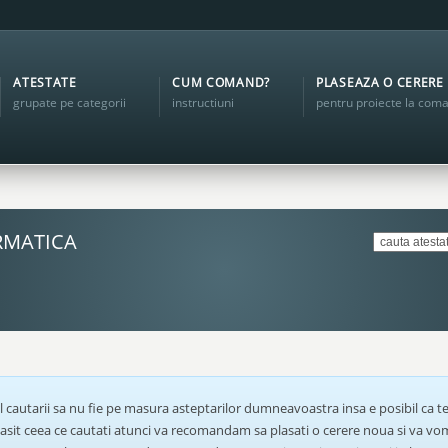
ATESTATE
CUM COMAND?
PLASEAZA O CERERE
grupate pe categorii
instructiuni
pentru proiecte la com
RMATICA
l cautarii sa nu fie pe masura asteptarilor dumneavoastra insa e posibil ca te
 gasit ceea ce cautati atunci va recomandam sa plasati o cerere noua si va v