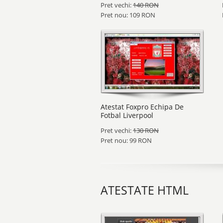
Pret vechi:
140 RON
Pret nou: 109 RON
Atestat Foxpro Echipa De
Fotbal Liverpool
Pret vechi:
130 RON
Pret nou: 99 RON
ATESTATE HTML