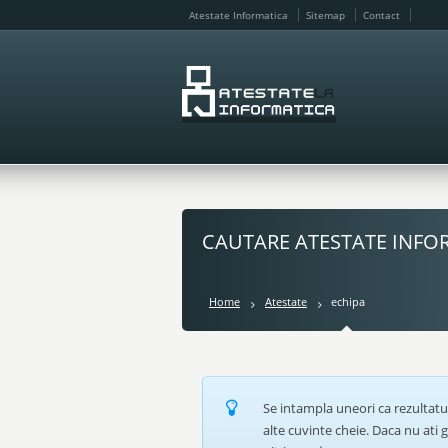
Atestate Informatica
Sitemap
Contact
CAUTARE ATESTATE INFO
Home
Atestate
echipa
Se intampla uneori ca rezultatu
alte cuvinte cheie. Daca nu ati