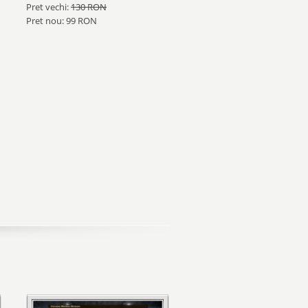
Pret vechi:
130 RON
Pret nou: 99 RON