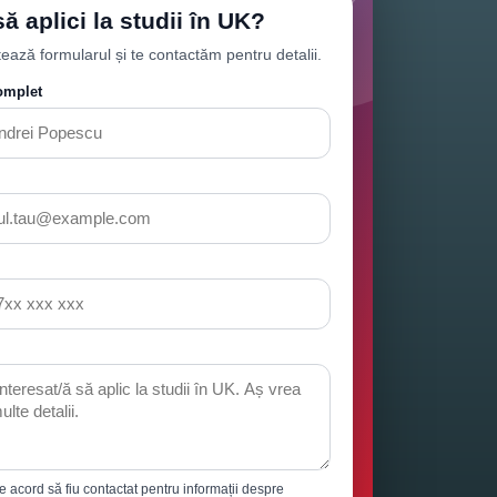
să aplici la studii în UK?
ază formularul și te contactăm pentru detalii.
URMARESTE-NE
omplet
ti
Referate la orice materie
Protectia Consumatorilor
A.N.P.C.
e acord să fiu contactat pentru informații despre