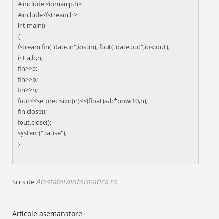
# include <iomanip.h>
#include<fstream.h>
int main()
{
fstream fin("date.in",ios::in), fout("date.out",ios::out);
int a,b,n;
fin>>a;
fin>>b;
fin>>n;
fout<<setprecision(n)<<(float)a/b*pow(10,n);
fin.close();
fout.close();
system("pause");
}
AtestateLaInformatica.ro
Scris de
Articole asemanatore