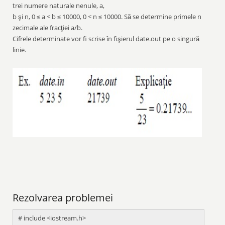
trei numere naturale nenule, a,
b şi n, 0 ≤ a < b ≤ 10000, 0 < n ≤ 10000. Să se determine primele n
zecimale ale fracţiei a/b.
Cifrele determinate vor fi scrise în fişierul date.out pe o singură
linie.
Rezolvarea problemei
# include <iostream.h>