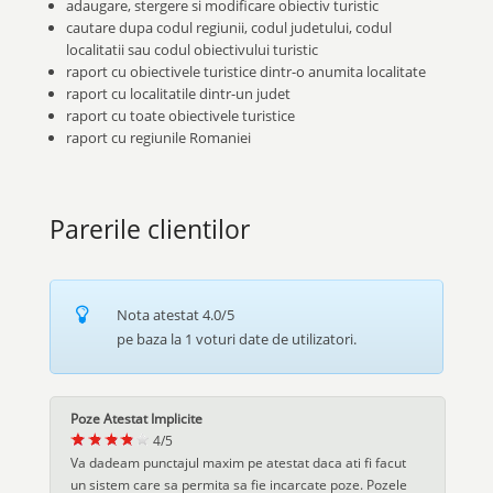
adaugare, stergere si modificare obiectiv turistic
cautare dupa codul regiunii, codul judetului, codul
localitatii sau codul obiectivului turistic
raport cu obiectivele turistice dintr-o anumita localitate
raport cu localitatile dintr-un judet
raport cu toate obiectivele turistice
raport cu regiunile Romaniei
Parerile clientilor
Nota atestat
4.0
/5
pe baza la
1
voturi date de utilizatori.
Poze Atestat Implicite
4
/
5
Va dadeam punctajul maxim pe atestat daca ati fi facut
un sistem care sa permita sa fie incarcate poze. Pozele