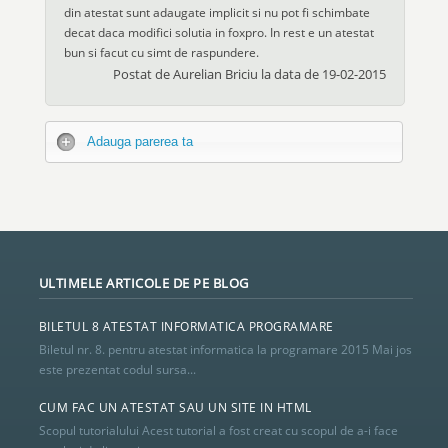
din atestat sunt adaugate implicit si nu pot fi schimbate
decat daca modifici solutia in foxpro. In rest e un atestat
bun si facut cu simt de raspundere.
Postat de
Aurelian Briciu
la data de
19-02-2015
Adauga parerea ta
ULTIMELE ARTICOLE DE PE BLOG
BILETUL 8 ATESTAT INFORMATICA PROGRAMARE
Biletul nr. 8. pentru atestat informatica la programare 2015 Mai jos
este prezentat codul sursa...
CUM FAC UN ATESTAT SAU UN SITE IN HTML
Scopul tutorialului Acest tutorial a fost creat cu scopul de a-i face