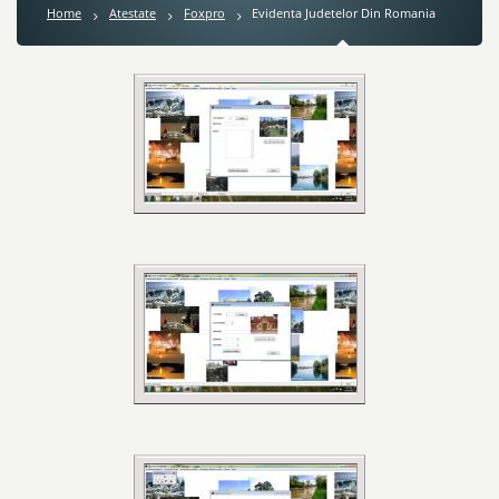
Home
Atestate
Foxpro
Evidenta Judetelor Din Romania