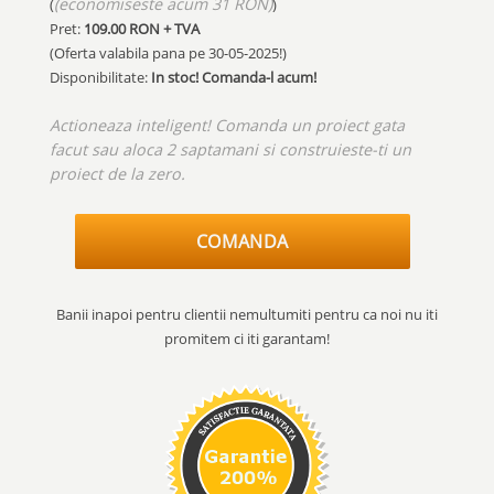
(economiseste acum 31 RON)
(
)
Pret:
109.00
RON + TVA
(Oferta valabila pana pe
30-05-2025!
)
Disponibilitate:
In stoc! Comanda-l acum!
Actioneaza inteligent! Comanda un proiect gata
facut sau aloca 2 saptamani si construieste-ti un
proiect de la zero.
COMANDA
Banii inapoi pentru clientii nemultumiti pentru ca noi nu iti
promitem ci iti garantam!