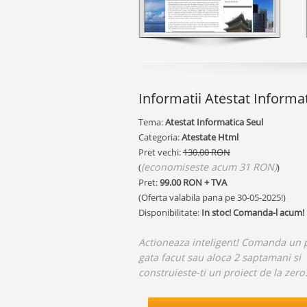
Informatii Atestat Informa
Tema:
Atestat Informatica Seul
Categoria:
Atestate Html
Pret vechi:
130.00 RON
(economiseste acum 31 RON)
(
)
Pret:
99.00
RON + TVA
(Oferta valabila pana pe
30-05-2025!
)
Disponibilitate:
In stoc! Comanda-l acum!
Actioneaza inteligent! Comanda un 
gata facut sau aloca 2 saptamani si
construieste-ti un proiect de la zero