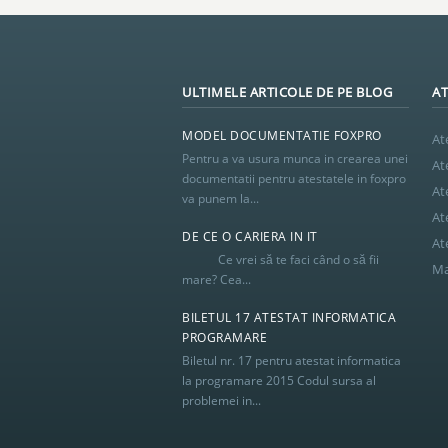
ULTIMELE ARTICOLE DE PE BLOG
AT
MODEL DOCUMENTATIE FOXPRO
At
Pentru a va usura munca in crearea unei
At
documentatii pentru atestatele in foxpro
At
va punem la...
At
DE CE O CARIERA IN IT
At
Ce vrei să te faci când o să fii
Ma
mare? Cea...
BILETUL 17 ATESTAT INFORMATICA
PROGRAMARE
Biletul nr. 17 pentru atestat informatica
la programare 2015 Codul sursa al
problemei in...