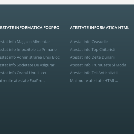
ESTATE INFORMATICA FOXPRO
ATESTATE INFORMATICA HTML
estat info Magazin Alimentar
Atestat info Ceasurile
estat info Impozitele La Primarie
Atestat info Top Chitaristi
estat info Administrarea Unui Bloc
Atestat info Delta Dunarii
estat info Societate De Asigurari
Atestat info Frumusete Si Moda
estat info Orarul Unui Liceu
Atestat info Zeii Antichitatii
i multe atestate FoxPro...
Mai multe atestate HTML...