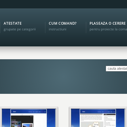
ATESTATE
CUM COMAND?
PLASEAZA O CERERE
grupate pe categorii
instructiuni
pentru proiecte la com