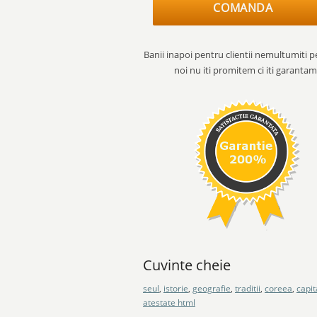
COMANDA
Banii inapoi pentru clientii nemultumiti p
noi nu iti promitem ci iti garantam
Cuvinte cheie
seul
,
istorie
,
geografie
,
traditii
,
coreea
,
capit
atestate html