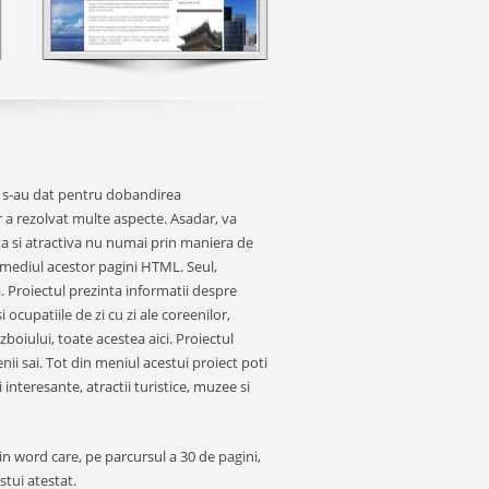
 s-au dat pentru dobandirea
r a rezolvat multe aspecte. Asadar, va
a si atractiva nu numai prin maniera de
ermediul acestor pagini HTML. Seul,
a.
Proiectul prezinta informatii despre
i ocupatiile de zi cu zi ale coreenilor,
boiului, toate acestea aici. Proiectul
nii sai. Tot din meniul acestui proiect poti
 interesante, atractii turistice, muzee si
in word care, pe parcursul a 30 de pagini,
stui atestat.