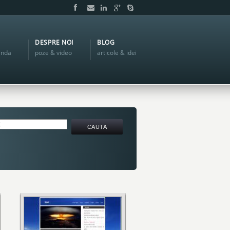
DESPRE NOI
BLOG
anda
poze & video
articole & idei