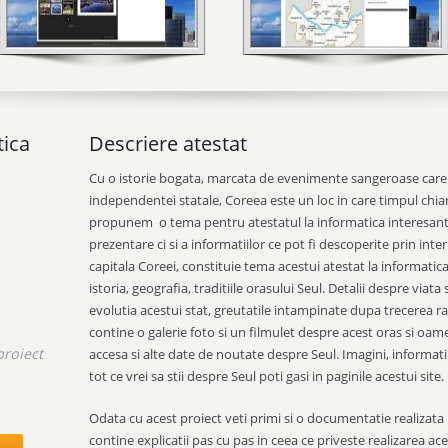
tica
Descriere atestat
Cu o istorie bogata, marcata de evenimente sangeroase care
independentei statale, Coreea este un loc in care timpul chia
propunem o tema pentru atestatul la informatica interesant
prezentare ci si a informatiilor ce pot fi descoperite prin int
capitala Coreei, constituie tema acestui atestat la informatic
istoria, geografia, traditiile orasului Seul. Detalii despre viata s
evolutia acestui stat, greutatile intampinate dupa trecerea raz
contine o galerie foto si un filmulet despre acest oras si oame
proiect
accesa si alte date de noutate despre Seul.
Imagini, informatii
tot ce vrei sa stii despre Seul poti gasi in paginile acestui site.
.
Odata cu acest proiect veti primi si o documentatie realizata 
contine explicatii pas cu pas in ceea ce priveste realizarea ace