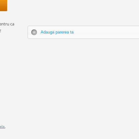
entru ca
!
Adauga parerea ta
ala
,