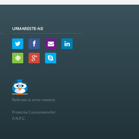
URMARESTE-NE
Referate la orice materie
Protectia Consumatorilor
A.N.P.C.