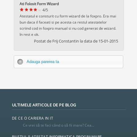
Ati Folosit Form Wizard
4
/
5
Atestatul e consturit cu form wizard de la foxpro. Era mai
bun daca il faceati si pe acesta ca restul atestatelor
scriind cod in foxpro manual si nu cod generat de wizard.
In rest e ok.
Postat de
Frij Constantin
la data de
15-01-2015
Adauga parerea ta
ULTIMELE ARTICOLE DE PE BLOG
DE CE O CARIERA IN IT
Ce vrei să te faci când o să fii mare? Cea...
BILETUL 5 ATESTAT INFORMATICA PROGRAMARE