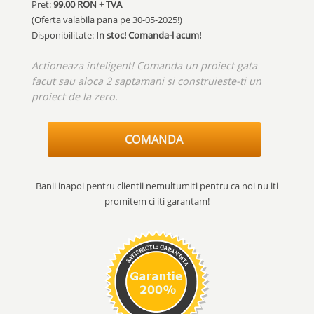
Pret:
99.00
RON + TVA
(Oferta valabila pana pe
30-05-2025!
)
Disponibilitate:
In stoc! Comanda-l acum!
Actioneaza inteligent! Comanda un proiect gata
facut sau aloca 2 saptamani si construieste-ti un
proiect de la zero.
COMANDA
Banii inapoi pentru clientii nemultumiti pentru ca noi nu iti
promitem ci iti garantam!