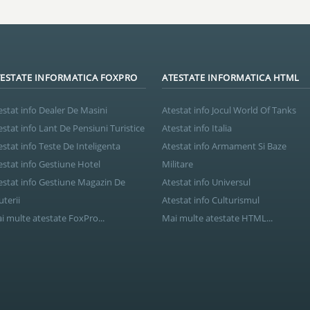
ESTATE INFORMATICA FOXPRO
ATESTATE INFORMATICA HTML
estat info Dealer De Masini
Atestat info Jocul World Of Tanks
estat info Lant De Pensiuni Turistice
Atestat info Italia
estat info Teste De Inteligenta
Atestat info Armament Si Baze
estat info Gestiune Hotel
Militare
estat info Gestiune Magazin De
Atestat info Universul
uterii
Atestat info Culturismul
i multe atestate FoxPro...
Mai multe atestate HTML...