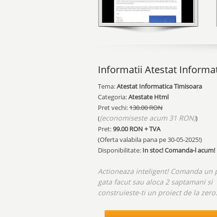
Informatii Atestat Informa
Tema:
Atestat Informatica Timisoara
Categoria:
Atestate Html
Pret vechi:
130.00 RON
(economiseste acum 31 RON)
(
)
Pret:
99.00
RON + TVA
(Oferta valabila pana pe
30-05-2025!
)
Disponibilitate:
In stoc! Comanda-l acum!
Actioneaza inteligent! Comanda un 
gata facut sau aloca 2 saptamani si
construieste-ti un proiect de la zero