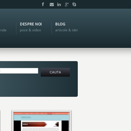
DESPRE NOI
BLOG
anda
poze & video
articole & idei