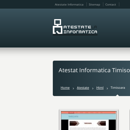
Atestate Informatica
Sitemap
Contact
Atestat Informatica Timis
Home
Atestate
Html
Timisoara