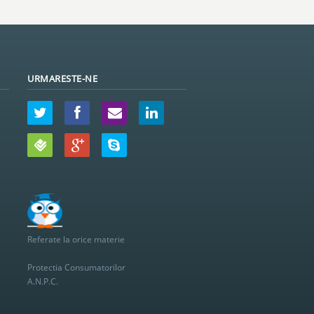
URMARESTE-NE
Referate la orice materie
Protectia Consumatorilor
A.N.P.C.