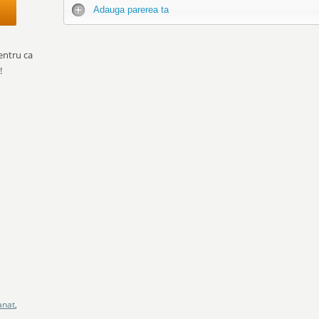
Adauga parerea ta
entru ca
!
anat
,