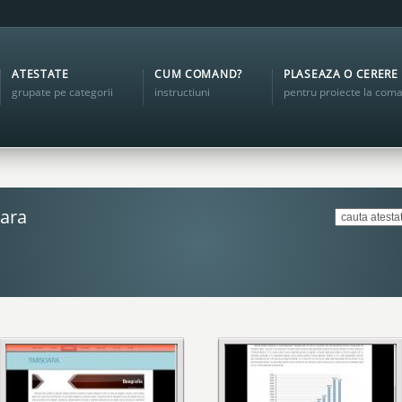
ATESTATE
CUM COMAND?
PLASEAZA O CERERE
grupate pe categorii
instructiuni
pentru proiecte la com
oara