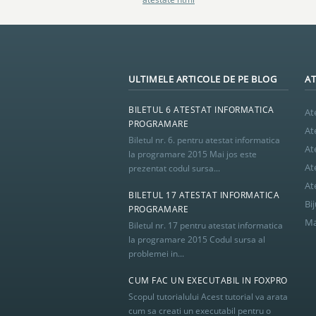
ULTIMELE ARTICOLE DE PE BLOG
AT
BILETUL 6 ATESTAT INFORMATICA
At
PROGRAMARE
At
Biletul nr. 6. pentru atestat informatica
At
la programare 2015 Mai jos este
At
prezentat codul sursa...
At
BILETUL 17 ATESTAT INFORMATICA
Bij
PROGRAMARE
Ma
Biletul nr. 17 pentru atestat informatica
la programare 2015 Codul sursa al
problemei in...
CUM FAC UN EXECUTABIL IN FOXPRO
Scopul tutorialului Acest tutorial va arata
cum sa creati un executabil pentru o