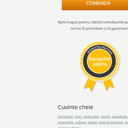
COMANDA
Banii inapoi pentru clientii nemultumiti p
noi nu iti promitem ci iti garantam
Cuvinte cheie
timisoara
,
oras
,
geografie
,
istorie
,
populatie
,
economie
,
cultura
,
cetati
,
puncte turistice
,
b
atestate html