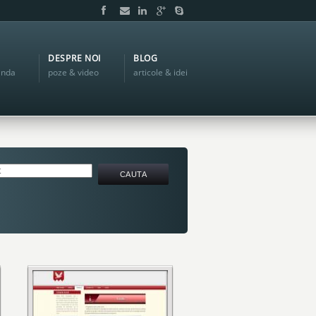
DESPRE NOI
BLOG
anda
poze & video
articole & idei