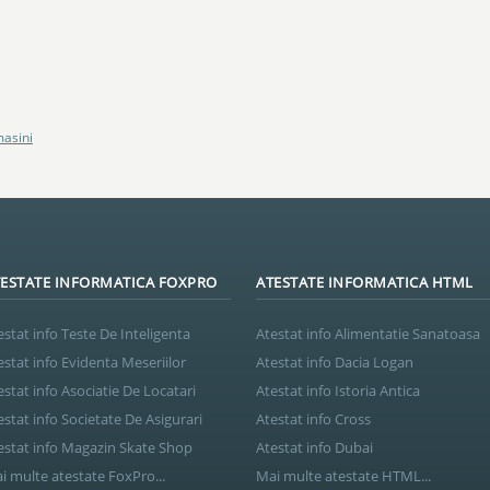
asini
ESTATE INFORMATICA FOXPRO
ATESTATE INFORMATICA HTML
estat info Teste De Inteligenta
Atestat info Alimentatie Sanatoasa
estat info Evidenta Meseriilor
Atestat info Dacia Logan
estat info Asociatie De Locatari
Atestat info Istoria Antica
estat info Societate De Asigurari
Atestat info Cross
estat info Magazin Skate Shop
Atestat info Dubai
i multe atestate FoxPro...
Mai multe atestate HTML...