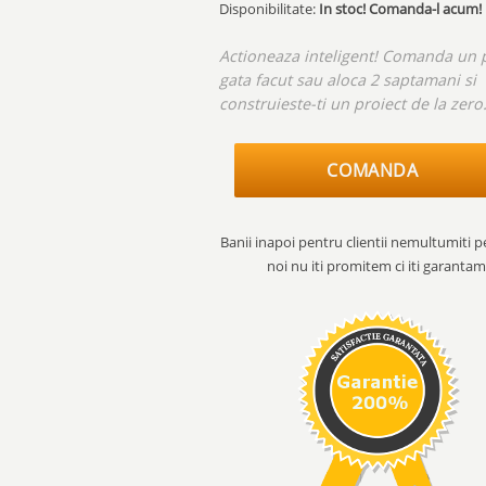
Disponibilitate:
In stoc! Comanda-l acum!
Actioneaza inteligent! Comanda un 
gata facut sau aloca 2 saptamani si
construieste-ti un proiect de la zero
COMANDA
Banii inapoi pentru clientii nemultumiti p
noi nu iti promitem ci iti garantam