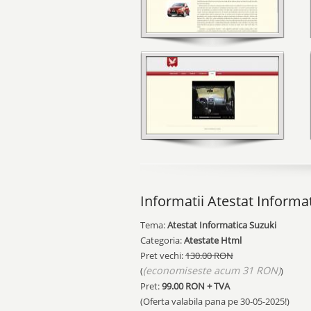
Informatii Atestat Informa
Tema:
Atestat Informatica Suzuki
Categoria:
Atestate Html
Pret vechi:
130.00 RON
(economiseste acum 31 RON)
(
)
Pret:
99.00
RON + TVA
(Oferta valabila pana pe
30-05-2025!
)