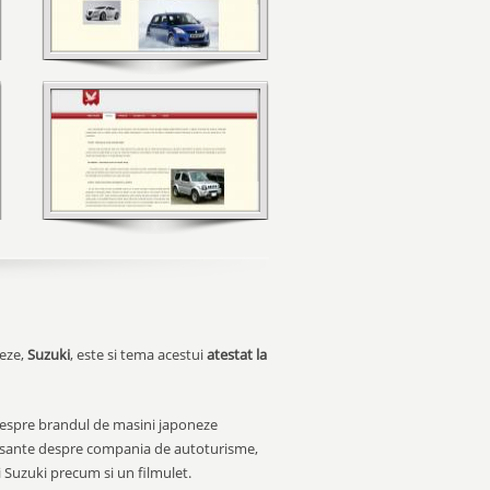
neze,
Suzuki
, este si tema acestui
atestat la
 despre brandul de masini japoneze
teresante despre compania de autoturisme,
ni Suzuki precum si un filmulet.