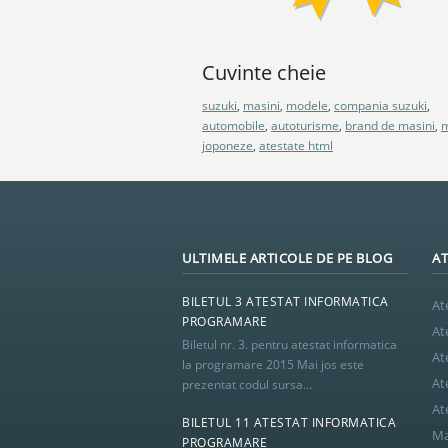
Cuvinte cheie
suzuki
,
masini
,
modele
,
compania suzuki
,
automobile
,
autoturisme
,
brand de masini
,
m
joponeze
,
atestate html
ULTIMELE ARTICOLE DE PE BLOG
AT
BILETUL 3 ATESTAT INFORMATICA
At
PROGRAMARE
At
Biletul nr. 3. pentru atestat informatica
At
la programare 2015 Mai jos este
At
prezentat codul sursa...
At
BILETUL 11 ATESTAT INFORMATICA
Ma
PROGRAMARE