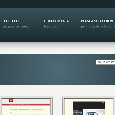
ATESTATE
CUM COMAND?
PLASEAZA O CERERE
grupate pe categorii
instructiuni
pentru proiecte la com