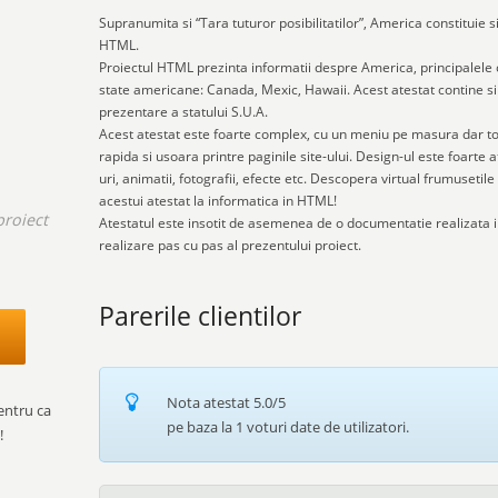
Supranumita si “Tara tuturor posibilitatilor”, America constituie s
HTML.
Proiectul HTML prezinta informatii despre America, principalele
state americane: Canada, Mexic, Hawaii. Acest atestat contine si 
prezentare a statului S.U.A.
Acest atestat este foarte complex, cu un meniu pe masura dar to
rapida si usoara printre paginile site-ului. Design-ul este foarte 
uri, animatii, fotografii, efecte etc. Descopera virtual frumuseti
acestui atestat la informatica in HTML!
proiect
Atestatul este insotit de asemenea de o documentatie realizata 
realizare pas cu pas al prezentului proiect.
.
Parerile clientilor
Nota atestat
5.0
/5
entru ca
pe baza la
1
voturi date de utilizatori.
!