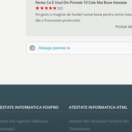
Pariez Ca E Unul Din Primele 10 Cele Mai Bune Atestate
5
/
5
Ati gasit o imagine de fundal numai buna pentru tema mea
dat o frumusete proiectului,
Postat d
Adauga parerea ta
ESTATE INFORMATICA FOXPRO
ATESTATE INFORMATICA HTML
estat info Agenda Telefonica
Atestat info Obiective Turistice Din
rsiunea2
Transilvania