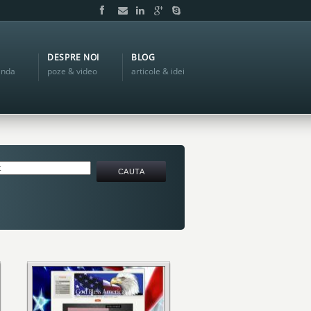
DESPRE NOI
BLOG
anda
poze & video
articole & idei