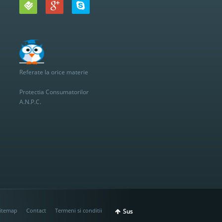
Referate la orice materie
Protectia Consumatorilor
A.N.P.C.
itemap
Contact
Termeni si conditii
Sus