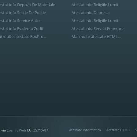
estat info Depozit De Materiale
Atestat info Religiile Lumii
estat info Sectie De Politie
Atestat info Depresia
estat info Service Auto
Atestat info Religiile Lumii
estat info Evidenta Zodii
Atestat info Servicii Funerare
i multe atestate FoxPro...
Mai multe atestate HTML...
Atestate Informatica
Atestate HTML
S
a
via
Cosmic Web
CUI:35710787