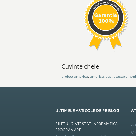
Cuvinte cheie
proiect america
,
america
,
sua
,
atestate html
ULTIMELE ARTICOLE DE PE BLOG
AT
BILETUL 7 ATESTAT INFORMATICA
At
PROGRAMARE
Ve