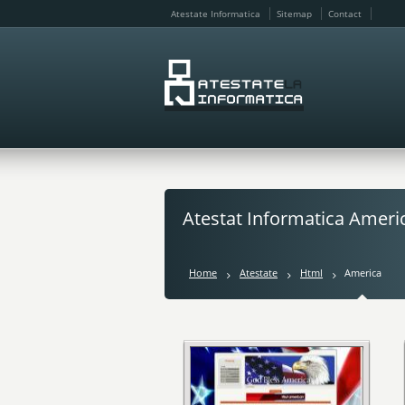
Atestate Informatica
Sitemap
Contact
Atestat Informatica Ameri
Home
Atestate
Html
America