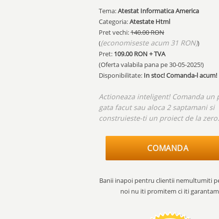
Tema:
Atestat Informatica America
Categoria:
Atestate Html
Pret vechi:
140.00 RON
(economiseste acum 31 RON)
(
)
Pret:
109.00
RON + TVA
(Oferta valabila pana pe
30-05-2025!
)
Disponibilitate:
In stoc! Comanda-l acum!
Actioneaza inteligent! Comanda un 
gata facut sau aloca 2 saptamani si
construieste-ti un proiect de la zero
COMANDA
Banii inapoi pentru clientii nemultumiti p
noi nu iti promitem ci iti garantam