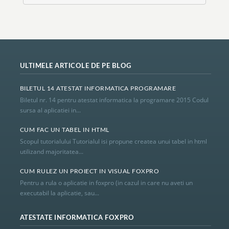
ULTIMELE ARTICOLE DE PE BLOG
BILETUL 14 ATESTAT INFORMATICA PROGRAMARE
Biletul nr. 14 pentru atestat informatica la programare 2015 Codul
sursa al aplicatiei in...
CUM FAC UN TABEL IN HTML
Scopul tutorialului Tutorialul isi propune createa unui tabel in html
utilizand majoritatea...
CUM RULEZ UN PROIECT IN VISUAL FOXPRO
Pentru a rula o aplicatie in foxpro (in cazul in care nu aveti un
executabil la aplicatie, sau...
ATESTATE INFORMATICA FOXPRO