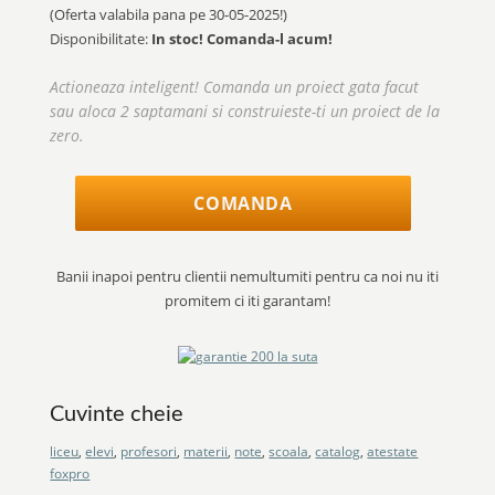
(Oferta valabila pana pe
30-05-2025!
)
Disponibilitate:
In stoc! Comanda-l acum!
Actioneaza inteligent! Comanda un proiect gata facut
sau aloca 2 saptamani si construieste-ti un proiect de la
zero.
COMANDA
Banii inapoi pentru clientii nemultumiti pentru ca noi nu iti
promitem ci iti garantam!
Cuvinte cheie
liceu
,
elevi
,
profesori
,
materii
,
note
,
scoala
,
catalog
,
atestate
foxpro