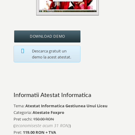
DOWNLOAD DEMO
Descarca gratuit un
demo la acest atestat.
Informatii Atestat Informatica
Tema:
Atestat Informatica Gestiunea Unui Liceu
Categoria:
Atestate Foxpro
Pret vechi:
150.00 RON
(economiseste acum 31 RON)
(
)
Pret:
119.00
RON + TVA