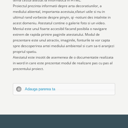
tema cestui atestat la informatica in HTML.
Proiectul prezinta informatii depre arta decoratiunilor, a
mediului abiental, importanta acestuia,sfaturi utile si nu in
ultimul rand vorbeste despre pinyin, qi -notiuni des intalnite in
acest domeniu. Atestatul contine o galerie foto si un video.
Meniul este unul foarte accesibil facand posibila o navigare
extrem de rapida printre paginile atestatului. Modul de
prezentare este unul atractiv, imaginile, fonturile te vor capta
spre descoperirea artei mediului ambiental si cum sa-ti aranjezi
propriul spatiu.
Atestatul este insotit de asemenea de o documentatie realizata
in word in care este prezentat modul de realizare pas cu pas al
prezentului proiect.
Adauga parerea ta