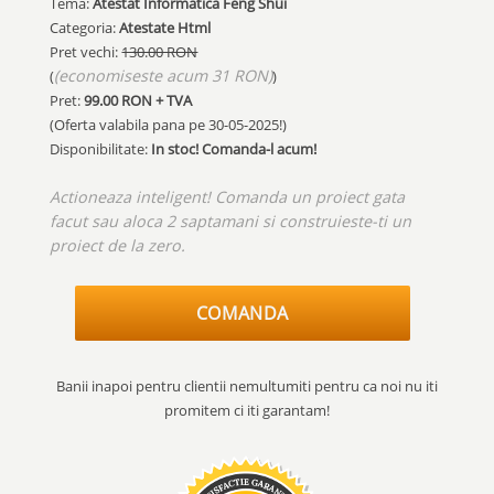
Tema:
Atestat Informatica Feng Shui
Categoria:
Atestate Html
Pret vechi:
130.00 RON
(economiseste acum 31 RON)
(
)
Pret:
99.00
RON + TVA
(Oferta valabila pana pe
30-05-2025!
)
Disponibilitate:
In stoc! Comanda-l acum!
Actioneaza inteligent! Comanda un proiect gata
facut sau aloca 2 saptamani si construieste-ti un
proiect de la zero.
COMANDA
Banii inapoi pentru clientii nemultumiti pentru ca noi nu iti
promitem ci iti garantam!