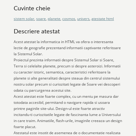
Cuvinte cheie
sistem solar
,
soare
,
planete
,
cosmos
,
univers
,
atestate html
Descriere atestat
Acest atestat la informatica in HTML va ofera o interesanta
lectie de geografie prezentand informatii captivante referitoare
la Sistemul Solar.
Proiectul prezinta informatii despre Sistemul Solar si Soare,
Terra si celelalte planete, precum si despre asteroizi. Informatii
cu caracter istoric, semantica, caracteristici referitoare la
planete si alte generalitati despre steaua din centrul sistemului
nostru solar precum si curiozitati legate de Soare vei descoperi
odata cu parcurgerea acestui site.
Acest atestat este foarte complex, cu un meniu pe masura dar
totodata accesibil, permitand o navigare rapida si usoara
printre paginile site-ului. Design-ul este foarte atractiv
incitandu-ti curiozitatile legate de fascinanta lume a Universului
in care traim. Animatiile, flash-urile, imaginile creeaza un design
foarte placut.
Atestatul este insotit de asemenea de o documentatie realizata