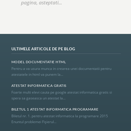
pagina, asteptati...
ULTIMELE ARTICOLE DE PE BLOG
MODEL DOCUMENTATIE HTML
Pentru a va usura munca in crearea unei documentatii pentru
atestatele in html va punem la...
ATESTAT INFORMATICA GRATIS
Foarte multi elevi cauta pe google atestat informatica gratis si
spera sa gaseasca un atestat la...
BILETUL 1 ATESTAT INFORMATICA PROGRAMARE
Biletul nr. 1. pentru atestat informatica la programare 2015
Enuntul problemei Fişierul...