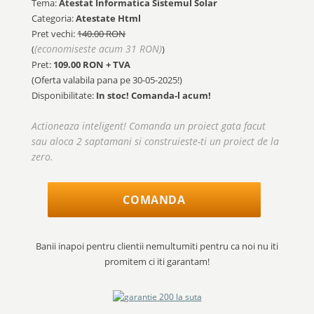
Tema:
Atestat Informatica Sistemul Solar
Categoria:
Atestate Html
Pret vechi:
140.00 RON
(economiseste acum 31 RON)
(
)
Pret:
109.00
RON + TVA
(Oferta valabila pana pe
30-05-2025!
)
Disponibilitate:
In stoc! Comanda-l acum!
Actioneaza inteligent! Comanda un proiect gata facut
sau aloca 2 saptamani si construieste-ti un proiect de la
zero.
COMANDA
Banii inapoi pentru clientii nemultumiti pentru ca noi nu iti
promitem ci iti garantam!