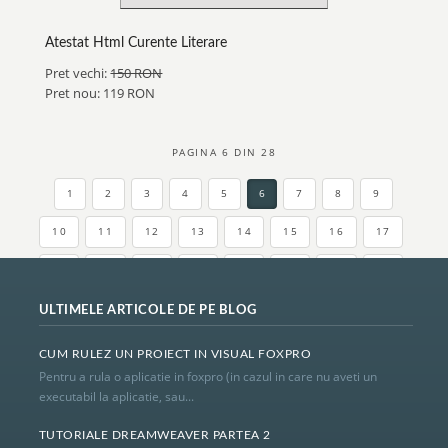
Atestat Html Curente Literare
Pret vechi:
150 RON
Pret nou: 119 RON
PAGINA 6 DIN 28
1
2
3
4
5
6
7
8
9
10
11
12
13
14
15
16
17
18
19
20
21
22
23
24
25
26
27
28
ULTIMELE ARTICOLE DE PE BLOG
CUM RULEZ UN PROIECT IN VISUAL FOXPRO
Pentru a rula o aplicatie in foxpro (in cazul in care nu aveti un
executabil la aplicatie, sau...
TUTORIALE DREAMWEAVER PARTEA 2