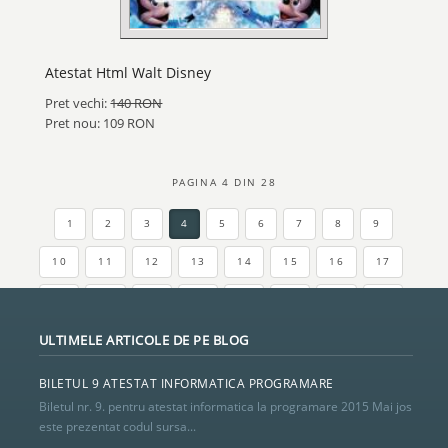
Atestat Html Walt Disney
Pret vechi:
140 RON
Pret nou: 109 RON
PAGINA 4 DIN 28
1
2
3
4
5
6
7
8
9
10
11
12
13
14
15
16
17
18
19
20
21
22
23
24
25
ULTIMELE ARTICOLE DE PE BLOG
26
27
28
BILETUL 9 ATESTAT INFORMATICA PROGRAMARE
Biletul nr. 9. pentru atestat informatica la programare 2015 Mai jos
este prezentat codul sursa...