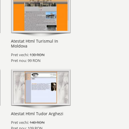
Atestat Html Turismul In
Moldova
Pret vechi:
130 RON
Pret nou: 99 RON
Atestat Html Tudor Arghezi
Pret vechi:
140 RON
Pret nou: 109 RON