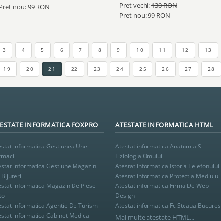
Pret vechi:
130 RON
Pret nou: 99 RON
Pret nou: 99 RON
3
4
5
6
7
8
9
10
11
12
13
19
20
21
22
23
24
25
26
27
28
ESTATE INFORMATICA FOXPRO
ATESTATE INFORMATICA HTML
estat informatica Gestiunea Unei
Atestat informatica Anatomia Si
rmacii
Fiziologia Omului
estat informatica Gestiune Magazin
Atestat informatica Istoria Telefonului
Bijuterii
Atestat informatica Protectia Mediului
estat informatica Magazin De Piese
Atestat informatica Firma De Web
to
Design
estat informatica Agentie De Turism
Atestat informatica Fc Steaua Bucures
estat informatica Cabinet Medical
Mai multe atestate HTML...