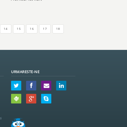
14
15
16
17
18
URMARESTE-NE
ti