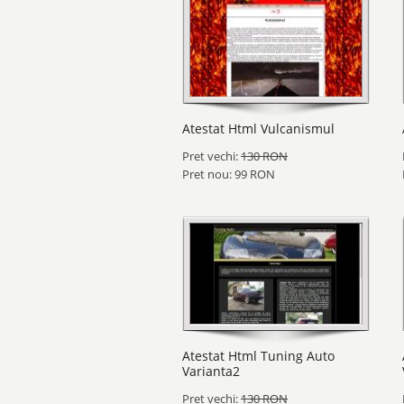
Atestat Html Vulcanismul
Pret vechi:
130 RON
Pret nou: 99 RON
Atestat Html Tuning Auto
Varianta2
Pret vechi:
130 RON