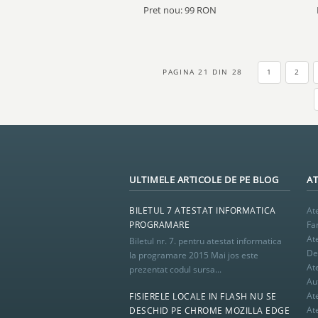
Pret nou: 99 RON
PAGINA 21 DIN 28
1
2
ULTIMELE ARTICOLE DE PE BLOG
AT
BILETUL 7 ATESTAT INFORMATICA
At
PROGRAMARE
Fa
At
Biletul nr. 7. pentru atestat informatica
De 
la programare 2015 Mai jos este
At
prezentat codul sursa...
Au
At
FISIERELE LOCALE IN FLASH NU SE
At
DESCHID PE CHROME MOZILLA EDGE