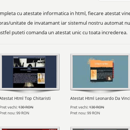
ompleta cu atestate informatica in html, fiecare atestat vi
 oras/unitate de invatamant iar sistemul nostru automat 
, astfel puteti comanda un atestat unic cu toata increderea.
Atestat Html Top Chitaristi
Atestat Html Leonardo Da Vinc
Pret vechi:
130 RON
Pret vechi:
130 RON
Pret nou: 99 RON
Pret nou: 99 RON