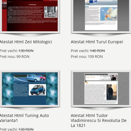
Atestat Html Zeii Mitologici
Atestat Html Turul Europei
Pret vechi:
130 RON
Pret vechi:
140 RON
Pret nou: 99 RON
Pret nou: 109 RON
Atestat Html Tuning Auto
Atestat Html Tudor
Varianta1
Vladimirescu Si Revolutia De
La 1821
Pret vechi:
130 RON