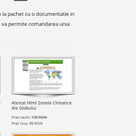
ne la pachet cu o documentatie in
nu va permite comandarea unui
i
Atestat Html Zonele Climatice
Ale Globului
Pret vechi:
130 RON
Pret nou: 99 RON