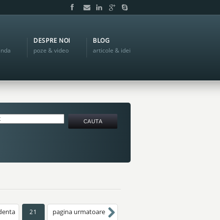
DESPRE NOI
BLOG
anda
poze & video
articole & idei
denta
pagina urmatoare
21