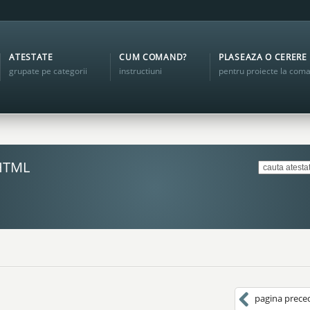
ATESTATE
CUM COMAND?
PLASEAZA O CERERE
grupate pe categorii
instructiuni
pentru proiecte la com
HTML
pagina prece