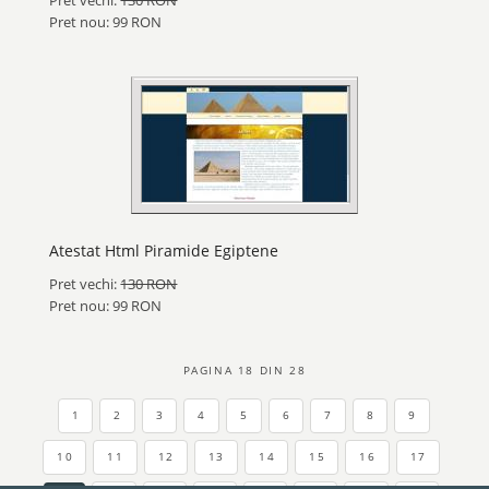
Pret vechi:
130 RON
Pret nou: 99 RON
Atestat Html Piramide Egiptene
Pret vechi:
130 RON
Pret nou: 99 RON
PAGINA 18 DIN 28
1
2
3
4
5
6
7
8
9
10
11
12
13
14
15
16
17