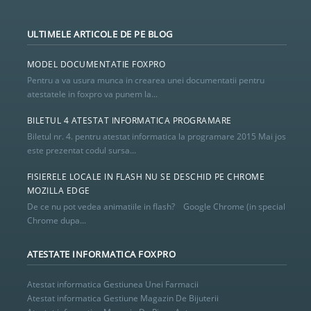
18
19
20
21
22
23
24
25
ULTIMELE ARTICOLE DE PE BLOG
26
27
28
MODEL DOCUMENTATIE FOXPRO
Pentru a va usura munca in crearea unei documentatii pentru
atestatele in foxpro va punem la...
BILETUL 4 ATESTAT INFORMATICA PROGRAMARE
Biletul nr. 4. pentru atestat informatica la programare 2015 Mai jos
este prezentat codul sursa...
FISIERELE LOCALE IN FLASH NU SE DESCHID PE CHROME
MOZILLA EDGE
De ce nu pot vedea animatiile in flash? Google Chrome (in special
Chrome dupa...
ATESTATE INFORMATICA FOXPRO
Atestat informatica Gestiunea Unei Farmacii
Atestat informatica Gestiune Magazin De Bijuterii