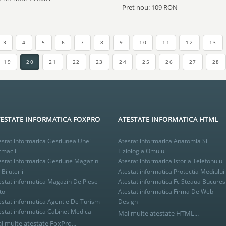
Pret nou: 109 RON
3
4
5
6
7
8
9
10
11
12
13
19
20
21
22
23
24
25
26
27
28
ESTATE INFORMATICA FOXPRO
ATESTATE INFORMATICA HTML
estat informatica Gestiunea Unei
Atestat informatica Anatomia Si
rmacii
Fiziologia Omului
estat informatica Gestiune Magazin
Atestat informatica Istoria Telefonului
Bijuterii
Atestat informatica Protectia Mediului
estat informatica Magazin De Piese
Atestat informatica Fc Steaua Bucures
to
Atestat informatica Firma De Web
estat informatica Agentie De Turism
Design
estat informatica Cabinet Medical
Mai multe atestate HTML...
i multe atestate FoxPro...