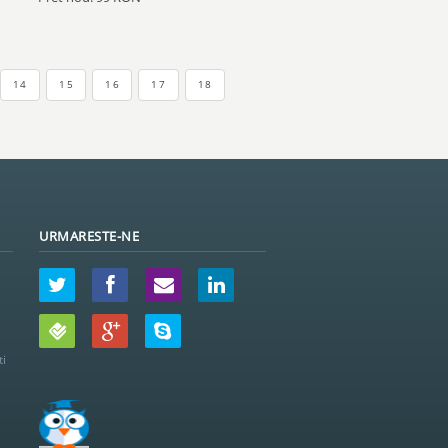
14
15
16
17
18
URMARESTE-NE
ti