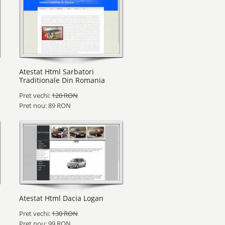
Atestat Html Sarbatori
Traditionale Din Romania
Pret vechi:
120 RON
Pret nou: 89 RON
Atestat Html Dacia Logan
Pret vechi:
130 RON
Pret nou: 99 RON