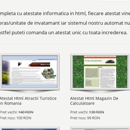
ompleta cu atestate informatica in html, fiecare atestat vi
 oras/unitate de invatamant iar sistemul nostru automat 
, astfel puteti comanda un atestat unic cu toata increderea.
Atestat Html Atractii Turistice
Atestat Html Magazin De
In Romania
Calculatoare
Pret vechi:
140 RON
Pret vechi:
130 RON
Pret nou: 109 RON
Pret nou: 99 RON