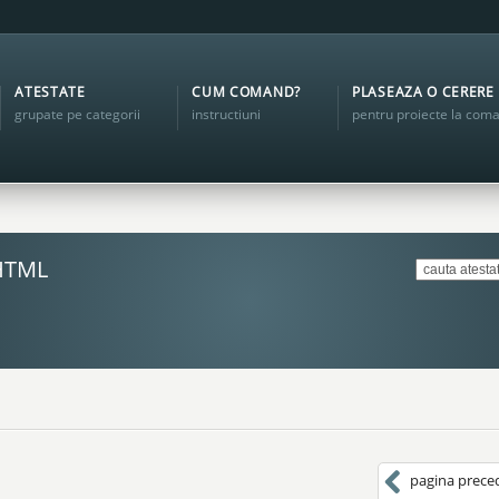
ATESTATE
CUM COMAND?
PLASEAZA O CERERE
grupate pe categorii
instructiuni
pentru proiecte la com
HTML
pagina prece