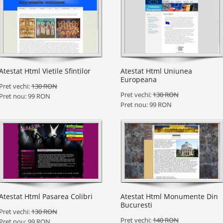
Atestat Html Vietile Sfintilor
Atestat Html Uniunea
Europeana
Pret vechi:
130 RON
Pret vechi:
130 RON
Pret nou: 99 RON
Pret nou: 99 RON
Atestat Html Pasarea Colibri
Atestat Html Monumente Din
Bucuresti
Pret vechi:
130 RON
Pret vechi:
140 RON
Pret nou: 99 RON