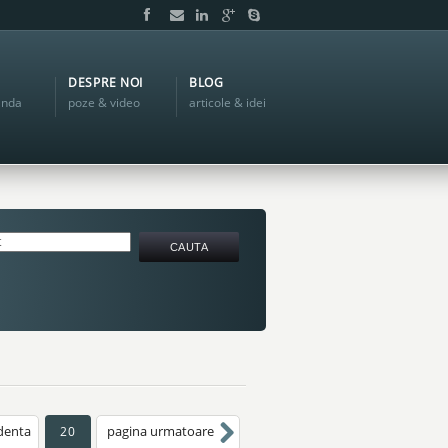
DESPRE NOI
BLOG
anda
poze & video
articole & idei
denta
pagina urmatoare
20