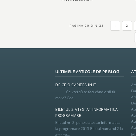
PAGINA 20 DIN 28
1
2
ULTIMELE ARTICOLE DE PE BLOG
AT
DE CE O CARIERA IN IT
At
Fa
Ce vrei să te faci când o să fii
At
mare? Cea...
De 
At
BILETUL 2 ATESTAT INFORMATICA
Au
PROGRAMARE
At
Biletul nr. 2. pentru atestat informatica
At
la programare 2015 Biletul numarul 2 la
Ma
atestat...