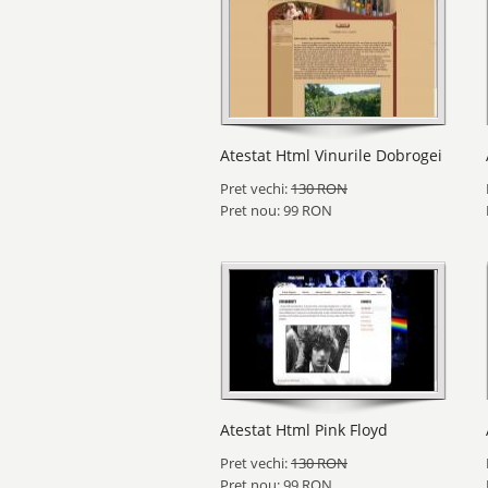
Atestat Html Vinurile Dobrogei
Pret vechi:
130 RON
Pret nou: 99 RON
Atestat Html Pink Floyd
Pret vechi:
130 RON
Pret nou: 99 RON