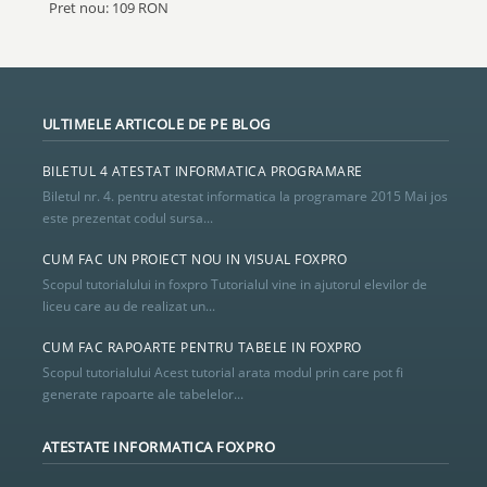
Pret nou: 109 RON
ULTIMELE ARTICOLE DE PE BLOG
BILETUL 4 ATESTAT INFORMATICA PROGRAMARE
Biletul nr. 4. pentru atestat informatica la programare 2015 Mai jos
este prezentat codul sursa...
CUM FAC UN PROIECT NOU IN VISUAL FOXPRO
Scopul tutorialului in foxpro Tutorialul vine in ajutorul elevilor de
liceu care au de realizat un...
CUM FAC RAPOARTE PENTRU TABELE IN FOXPRO
Scopul tutorialului Acest tutorial arata modul prin care pot fi
generate rapoarte ale tabelelor...
ATESTATE INFORMATICA FOXPRO