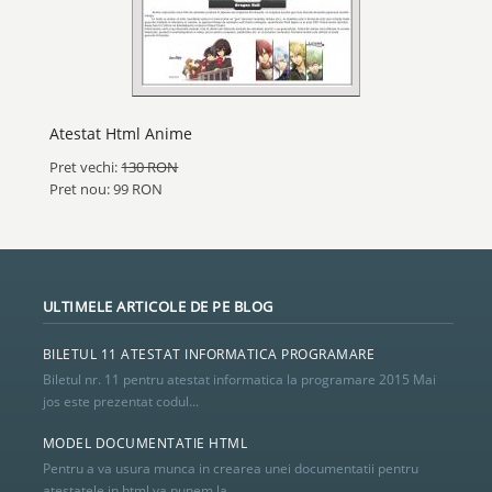
Atestat Html Anime
Pret vechi:
130 RON
Pret nou: 99 RON
ULTIMELE ARTICOLE DE PE BLOG
BILETUL 11 ATESTAT INFORMATICA PROGRAMARE
Biletul nr. 11 pentru atestat informatica la programare 2015 Mai
jos este prezentat codul...
MODEL DOCUMENTATIE HTML
Pentru a va usura munca in crearea unei documentatii pentru
atestatele in html va punem la...