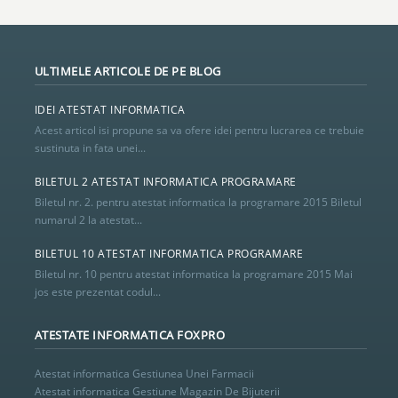
ULTIMELE ARTICOLE DE PE BLOG
IDEI ATESTAT INFORMATICA
Acest articol isi propune sa va ofere idei pentru lucrarea ce trebuie
sustinuta in fata unei...
BILETUL 2 ATESTAT INFORMATICA PROGRAMARE
Biletul nr. 2. pentru atestat informatica la programare 2015 Biletul
numarul 2 la atestat...
BILETUL 10 ATESTAT INFORMATICA PROGRAMARE
Biletul nr. 10 pentru atestat informatica la programare 2015 Mai
jos este prezentat codul...
ATESTATE INFORMATICA FOXPRO
Atestat informatica Gestiunea Unei Farmacii
Atestat informatica Gestiune Magazin De Bijuterii