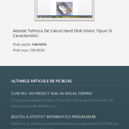
Atestat Tehnica De Calcul Hard Disk Istoric Tipuri Si
Caracteristici
Pret vechi:
140 RON
Pret nou: 109 RON
ULTIMELE ARTICOLE DE PE BLOG
CUM FAC UN PROIECT NOU IN VISUAL FOXPRO
Scopul tutorialului in foxpro Tutorialul vine in ajutorul elevilor de
liceu care au de realizat un...
BILETUL 8 ATESTAT INFORMATICA PROGRAMARE
Biletul nr. 8. pentru atestat informatica la programare 2015 Mai jos