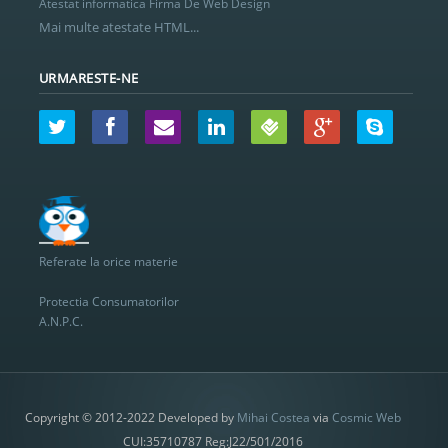
Atestat informatica Firma De Web Design
Mai multe atestate HTML...
URMARESTE-NE
Referate la orice materie
Protectia Consumatorilor
A.N.P.C.
Copyright © 2012-2022 Developed by
Mihai Costea
via
Cosmic Web
CUI:35710787 Reg:J22/501/2016