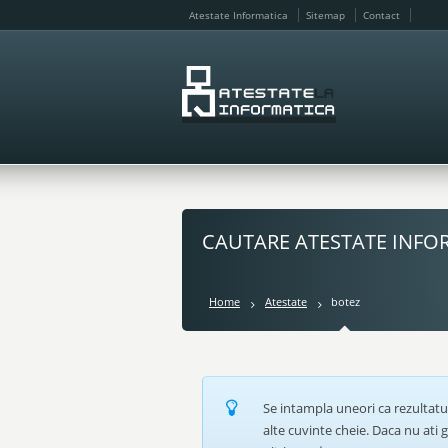
Atestate Informatica
Sitemap
Contact
CAUTARE ATESTATE INFO
Home
Atestate
botez
Se intampla uneori ca rezultatu
alte cuvinte cheie. Daca nu ati