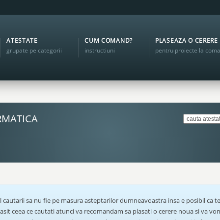
ATESTATE
CUM COMAND?
PLASEAZA O CERERE
grupate pe categorii
instructiuni
pentru proiecte la com
RMATICA
l cautarii sa nu fie pe masura asteptarilor dumneavoastra insa e posibil ca te
 gasit ceea ce cautati atunci va recomandam sa plasati o cerere noua si va v