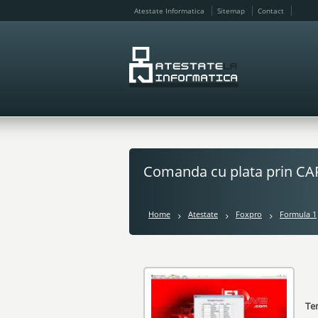
Atestate Informatica
Sitemap
Contact
Comanda cu plata prin C
Home
Atestate
Foxpro
Formula 1
Te