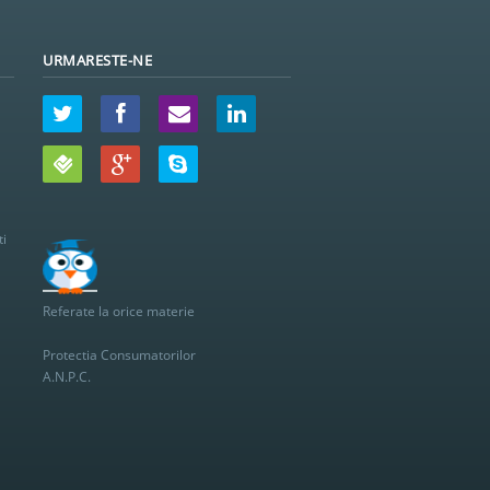
URMARESTE-NE
ti
Referate la orice materie
Protectia Consumatorilor
A.N.P.C.