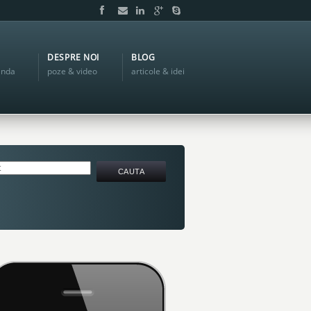
DESPRE NOI
BLOG
anda
poze & video
articole & idei