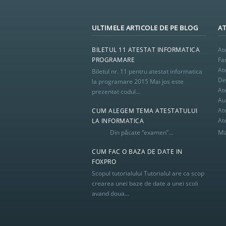
ULTIMELE ARTICOLE DE PE BLOG
AT
BILETUL 11 ATESTAT INFORMATICA
At
PROGRAMARE
Fa
At
Biletul nr. 11 pentru atestat informatica
De 
la programare 2015 Mai jos este
At
prezentat codul...
Au
At
CUM ALEGEM TEMA ATESTATULUI
At
LA INFORMATICA
Ma
Din păcate “examen”...
CUM FAC O BAZA DE DATE IN
FOXPRO
Scopul tutorialului Tutorialul are ca scop
crearea unei baze de date a unei scoli
avand doua...