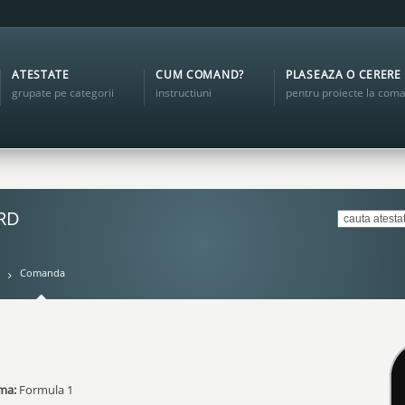
ATESTATE
CUM COMAND?
PLASEAZA O CERERE
grupate pe categorii
instructiuni
pentru proiecte la com
ARD
Comanda
ma:
Formula 1