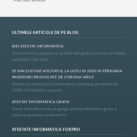
Pret nou: 99 RON
ULTIMELE ARTICOLE DE PE BLOG
IDEI ATESTAT INFORMATICA
Acest articol isi propune sa va ofere idei pentru lucrarea ce trebuie
sustinuta in fata unei...
SE MAI SUSTINE ATESTATUL LA LICEU IN 2020 IN PERIOADA
PANDEMIEI PROVOCATE DE CORONA VIRUS
Sustinerea atestatului la informatica in perioada pandemiei de
COVID-19 Probabil in aceasta...
ATESTAT INFORMATICA GRATIS
Foarte multi elevi cauta pe google atestat informatica gratis si
spera sa gaseasca un atestat la...
ATESTATE INFORMATICA FOXPRO